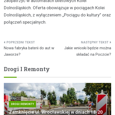
zaopatrzyć w automatach biletowych Kolei
Dolnośląskich. Oferta obowiązuje w pociągach Kolei
Dolnośląskich, z wyłączeniem „Pociągu do kultury” oraz
połączeń specjalnych.
Nawigacja
Nowa fabryka baterii do aut w
Jakie wnioski będzie można
wpisu
Jaworze?
składać na Poczcie?
Drogi I Remonty
DROGI I REMONTY
Zamknięcie ul. Wrocławskiej w dniach 18-20