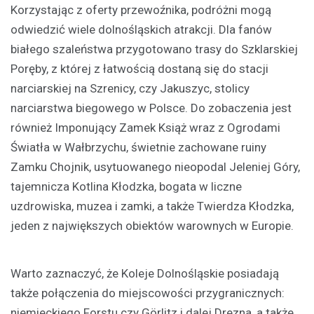
Korzystając z oferty przewoźnika, podróżni mogą
odwiedzić wiele dolnośląskich atrakcji. Dla fanów
białego szaleństwa przygotowano trasy do Szklarskiej
Poręby, z której z łatwością dostaną się do stacji
narciarskiej na Szrenicy, czy Jakuszyc, stolicy
narciarstwa biegowego w Polsce. Do zobaczenia jest
również Imponujący Zamek Książ wraz z Ogrodami
Światła w Wałbrzychu, świetnie zachowane ruiny
Zamku Chojnik, usytuowanego nieopodal Jeleniej Góry,
tajemnicza Kotlina Kłodzka, bogata w liczne
uzdrowiska, muzea i zamki, a także Twierdza Kłodzka,
jeden z największych obiektów warownych w Europie.
Warto zaznaczyć, że Koleje Dolnośląskie posiadają
także połączenia do miejscowości przygranicznych:
niemieckiego Forstu czy Görlitz i dalej Drezna, a także