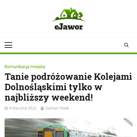
Skip
to
content
ejawor.pl
Twoje źródło
informacji z
Jawora
Komunikacja miejska
Tanie podróżowanie Kolejami
Dolnośląskimi tylko w
najbliższy weekend!
4 stycznia 2022
Damian Polak