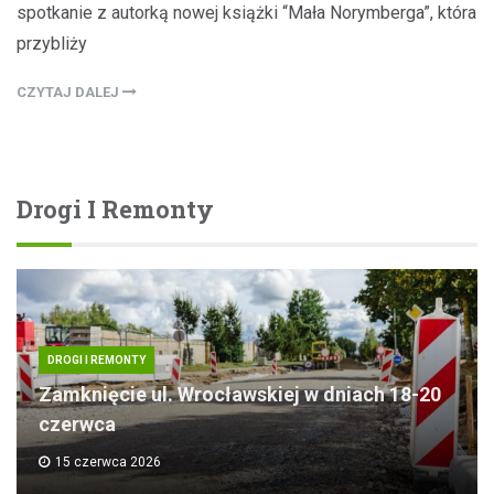
spotkanie z autorką nowej książki “Mała Norymberga”, która
przybliży
CZYTAJ DALEJ
Drogi I Remonty
DROGI I REMONTY
Zamknięcie ul. Wrocławskiej w dniach 18-20
czerwca
15 czerwca 2026