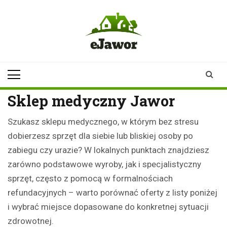
Skip
to
content
ejawor.pl
Twoje źródło
informacji z
Jawora
Sklep medyczny Jawor
Szukasz sklepu medycznego, w którym bez stresu
dobierzesz sprzęt dla siebie lub bliskiej osoby po
zabiegu czy urazie? W lokalnych punktach znajdziesz
zarówno podstawowe wyroby, jak i specjalistyczny
sprzęt, często z pomocą w formalnościach
refundacyjnych – warto porównać oferty z listy poniżej
i wybrać miejsce dopasowane do konkretnej sytuacji
zdrowotnej.