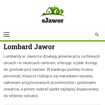
Skip
to
content
ejawor.pl
Twoje źródło
informacji z
Jawora
Lombard Jawor
Lombardy w Jaworze działają głównie przy ruchliwych
ulicach i w okolicach centrum, oferując szybki dostęp
do gotówki pod zastaw. W katalogu poniżej można
porównać miejsca różniące się warunkami wyceny,
zakresem przyjmowanych przedmiotów i godzinami
otwarcia, a potem wybrać punkt najlepiej dopasowany
do własnej sytuacji.