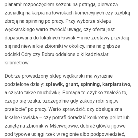
planami: rozpoczęciem sezonu na pstrąga, pierwszą
zasiadką na karpia na łowiskach komercyjnych czy szybką
zbroją na spinning po pracy. Przy wyborze sklepu
wędkarskiego warto zwrócić uwagę, czy oferta jest
dopasowana do lokalnych łowisk – inne zestawy przydają
się nad niewielkie zbiorniki w okolicy, inne na głębsze
odcinki Odry czy Bobru oddalone o kilkadziesiąt
kilometrów.
Dobrze prowadzony sklep wędkarski ma wyraźnie
podzielone działy:
spławik, grunt, spinning, karpiarstwo
,
a często także muchówkę. Pomaga to szybko znaleźć to,
czego się szuka, szczególnie gdy zakupy robi się „w
przelocie” po pracy. Warto sprawdzić, czy obsługa zna
lokalne łowiska – czy potrafi doradzić konkretny pellet lub
zanętę na zbiornik w Mściwojowie, dobrać główki jigowe
pod typowe uciągi rzek w regionie albo podpowiedzieć,