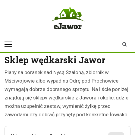
Skip
to
content
ejawor.pl
Twoje źródło
informacji z
Jawora
Sklep wędkarski Jawor
Plany na poranek nad Nysą Szaloną, zbiornik w
Mściwojowie albo wypad na Odrę pod Prochowice
wymagają dobrze dobranego sprzętu. Na liście poniżej
znajdują się sklepy wędkarskie z Jawora i okolic, gdzie
można uzupełnić zestaw, wymienić żyłkę przed
zawodami czy dobrać przynęty pod konkretne łowisko.