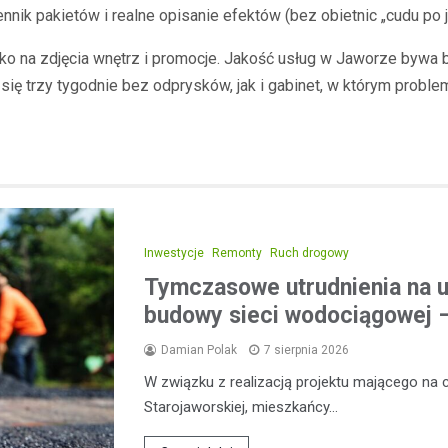
ennik pakietów i realne opisanie efektów (bez obietnic „cudu p
lko na zdjęcia wnętrz i promocje. Jakość usług w Jaworze bywa 
ię trzy tygodnie bez odprysków, jak i gabinet, w którym proble
Inwestycje
Remonty
Ruch drogowy
Tymczasowe utrudnienia na u
budowy sieci wodociągowej –
Damian Polak
7 sierpnia 2026
W związku z realizacją projektu mającego na 
Starojaworskiej, mieszkańcy…