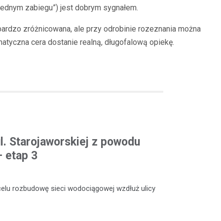
o jednym zabiegu”) jest dobrym sygnałem.
bardzo zróżnicowana, ale przy odrobinie rozeznania można
matyczna cera dostanie realną, długofalową opiekę.
l. Starojaworskiej z powodu
 etap 3
celu rozbudowę sieci wodociągowej wzdłuż ulicy