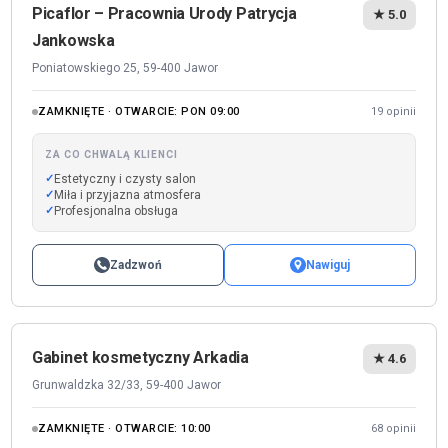
Picaflor – Pracownia Urody Patrycja
★ 5.0
Jankowska
Poniatowskiego 25, 59-400 Jawor
ZAMKNIĘTE · OTWARCIE: PON 09:00
19 opinii
ZA CO CHWALĄ KLIENCI
Estetyczny i czysty salon
Miła i przyjazna atmosfera
Profesjonalna obsługa
Zadzwoń
Nawiguj
Gabinet kosmetyczny Arkadia
★ 4.6
Grunwaldzka 32/33, 59-400 Jawor
ZAMKNIĘTE · OTWARCIE: 10:00
68 opinii