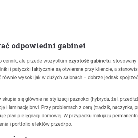
ać odpowiedni gabinet
o cennik, ale przede wszystkim
czystość gabinetu
, stosowany 
niki i patyczki faktycznie są otwierane przy kliencie, a stanow
 równie wysoki jak w dużych salonach – dobrze jednak spojrzeć 
 skupia się głównie na stylizacji paznokci (hybryda, żel, przedł
ję i laminację brwi. Przy problemach z cerą (trądzik, naczynka,
nuje plan pielęgnacji domowej. W przypadku makijażu permanen
nia i portfolio efektów przed/po.