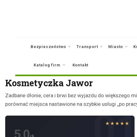
Skip
to
content
Bezpieczeństwo
Transport
Miasto
K
Katalog firm
Kontakt
Kosmetyczka Jawor
Zadbane dłonie, cera i brwi bez wyjazdu do większego mi
porównać miejsca nastawione na szybkie usługi „po pracy
0
★★★★★
5.0
/5