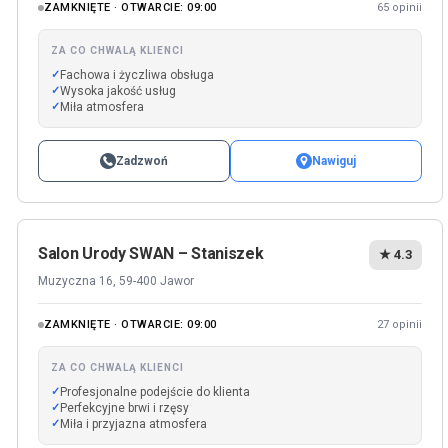
ZAMKNIĘTE · OTWARCIE: 09:00
65 opinii
ZA CO CHWALĄ KLIENCI
Fachowa i życzliwa obsługa
Wysoka jakość usług
Miła atmosfera
Zadzwoń
Nawiguj
Salon Urody SWAN – Staniszek
★ 4.3
Muzyczna 16, 59-400 Jawor
ZAMKNIĘTE · OTWARCIE: 09:00
27 opinii
ZA CO CHWALĄ KLIENCI
Profesjonalne podejście do klienta
Perfekcyjne brwi i rzęsy
Miła i przyjazna atmosfera