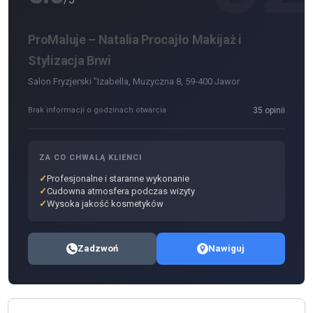
ProMaluje – Natalia Procajło Makijaż i
Stylizacja Brwi
Salon Fryzjerski "Izabella, Muzyczna 8, 59-400 Jawor
Brak informacji o godzinach otwarcia
35 opinii
ZA CO CHWALĄ KLIENCI
Profesjonalne i staranne wykonanie
Cudowna atmosfera podczas wizyty
Wysoka jakość kosmetyków
Zadzwoń
Nawiguj