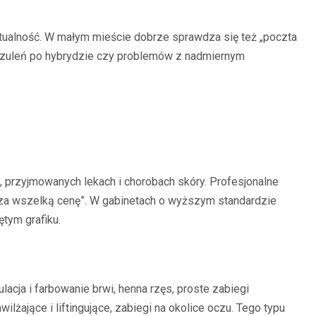
nktualność. W małym mieście dobrze sprawdza się też „poczta
uczuleń po hybrydzie czy problemów z nadmiernym
, przyjmowanych lekach i chorobach skóry. Profesjonalne
ć za wszelką cenę”. W gabinetach o wyższym standardzie
tym grafiku.
acja i farbowanie brwi, henna rzęs, proste zabiegi
żające i liftingujące, zabiegi na okolice oczu. Tego typu