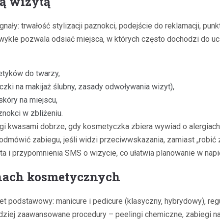
ą wizytą
ały: trwałość stylizacji paznokci, podejście do reklamacji, pu
zwykle pozwala odsiać miejsca, w których często dochodzi do 
etyków do twarzy,
iczki na makijaż ślubny, zasady odwoływania wizyt),
skóry na miejscu,
znokci w zbliżeniu.
biegi kwasami dobrze, gdy kosmetyczka zbiera wywiad o alergiach
 odmówić zabiegu, jeśli widzi przeciwwskazania, zamiast „robi
ta i przypomnienia SMS o wizycie, co ułatwia planowanie w napię
onach kosmetycznych
 podstawowy: manicure i pedicure (klasyczny, hybrydowy), regul
ziej zaawansowane procedury – peelingi chemiczne, zabiegi nawil