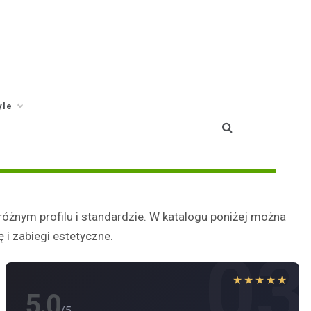
yle
óżnym profilu i standardzie. W katalogu poniżej można
i zabiegi estetyczne.
03
★★★★★
5.0
/5