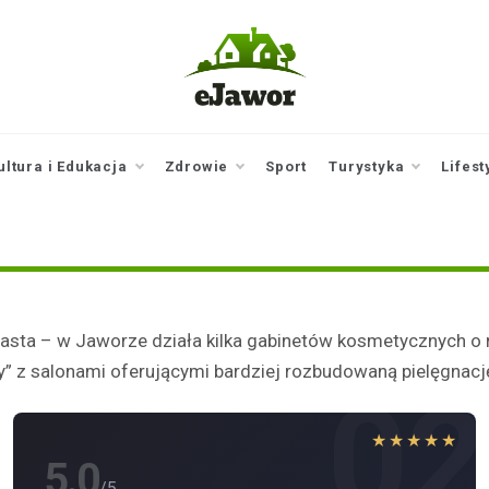
ejawor.pl
Twoje źródło
informacji z
Jawora
ultura i Edukacja
Zdrowie
Sport
Turystyka
Lifest
asta – w Jaworze działa kilka gabinetów kosmetycznych o r
” z salonami oferującymi bardziej rozbudowaną pielęgnację 
1
02
★★★★★
5.0
/5