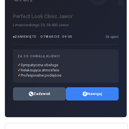
Perfect Look Clinic Jawor
Limanowskiego 25, 59-400 Jawor
ZAMKNIĘTE · OTWARCIE: 09:00
36 opinii
ZA CO CHWALĄ KLIENCI
Sympatyczna obsługa
Relaksująca atmosfera
Profesjonalne podejście
Zadzwoń
Nawiguj