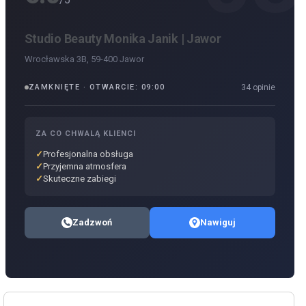
Studio Beauty Monika Janik | Jawor
Wrocławska 3B, 59-400 Jawor
ZAMKNIĘTE · OTWARCIE: 09:00
34 opinie
ZA CO CHWALĄ KLIENCI
Profesjonalna obsługa
Przyjemna atmosfera
Skuteczne zabiegi
Zadzwoń
Nawiguj