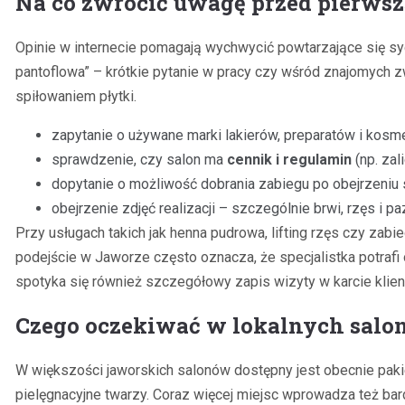
Na co zwrócić uwagę przed pierwsz
Opinie w internecie pomagają wychwycić powtarzające się sygn
pantoflowa” – krótkie pytanie w pracy czy wśród znajomych 
spiłowaniem płytki.
zapytanie o używane marki lakierów, preparatów i kosm
sprawdzenie, czy salon ma
cennik i regulamin
(np. zal
dopytanie o możliwość dobrania zabiegu po obejrzeniu 
obejrzenie zdjęć realizacji – szczególnie brwi, rzęs i pa
Przy usługach takich jak henna pudrowa, lifting rzęs czy za
podejście w Jaworze często oznacza, że specjalistka potrafi
spotyka się również szczegółowy zapis wizyty w karcie klien
Czego oczekiwać w lokalnych sal
W większości jaworskich salonów dostępny jest obecnie pakiet
pielęgnacyjne twarzy. Coraz więcej miejsc wprowadza też bard