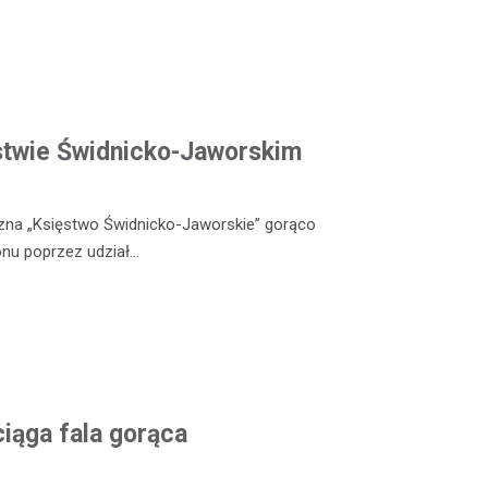
ęstwie Świdnicko-Jaworskim
czna „Księstwo Świdnicko-Jaworskie” gorąco
nu poprzez udział…
iąga fala gorąca