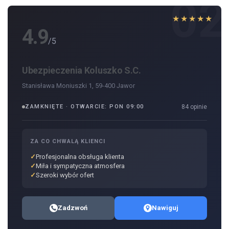
02
★★★★★
4.9
/5
Ubezpieczenia Koluszko S.C.
Stanisława Moniuszki 1, 59-400 Jawor
ZAMKNIĘTE · OTWARCIE: PON 09:00
84 opinie
ZA CO CHWALĄ KLIENCI
Profesjonalna obsługa klienta
Miła i sympatyczna atmosfera
Szeroki wybór ofert
Zadzwoń
Nawiguj