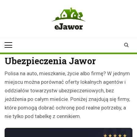
Skip
to
content
ejawor.pl
Twoje źródło
informacji z
Jawora
Ubezpieczenia Jawor
Polisa na auto, mieszkanie, życie albo firmę? W jednym
miejscu można porównać oferty lokalnych agentów i
oddziałów towarzystw ubezpieczeniowych, bez
jeżdżenia po całym mieście. Poniżej znajdują się firmy,
które pomogą dobrać ochronę pod realne potrzeby, a
nie tylko pod tabelkę z cennikiem.
01
★★★★★