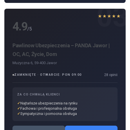
03
★★★★★
4.9
/5
Pawlinow Ubezpieczenia – PANDA Jawor |
OC, AC, Życie, Dom
Muzyczna 6, 59-400 Jawor
ZAMKNIĘTE · OTWARCIE: PON 09:00
28 opinii
ZA CO CHWALĄ KLIENCI
Najtańsze ubezpieczenia na rynku
Fachowa i profesjonalna obsługa
Sympatyczna i pomocna obsługa