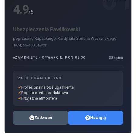
4.9
/5
Ubezpieczenia Pawlikowski
poprzednio Rapackiego, Kardynała Stefana Wyszyńskiego
14/4, 59-400 Jawor
ZAMKNIĘTE · OTWARCIE: PON 08:30
88 opinii
ZA CO CHWALĄ KLIENCI
Profesjonalna obsługa klienta
Bogata oferta produktowa
Przyjazna atmosfera
Zadzwoń
Nawiguj