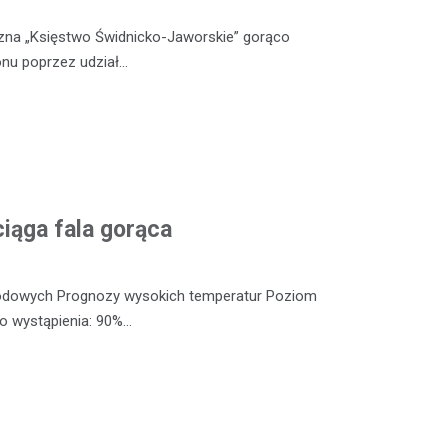
czna „Księstwo Świdnicko-Jaworskie” gorąco
nu poprzez udział…
iąga fala gorąca
odowych Prognozy wysokich temperatur Poziom
o wystąpienia: 90%…