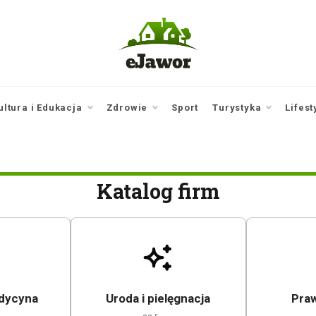
ejawor.pl
Twoje źródło
informacji z
Jawora
ultura i Edukacja
Zdrowie
Sport
Turystyka
Lifest
Katalog firm
edycyna
Uroda i pielęgnacja
Praw