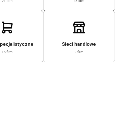
21 firm
25 firm
specjalistyczne
Sieci handlowe
16 firm
9 firm