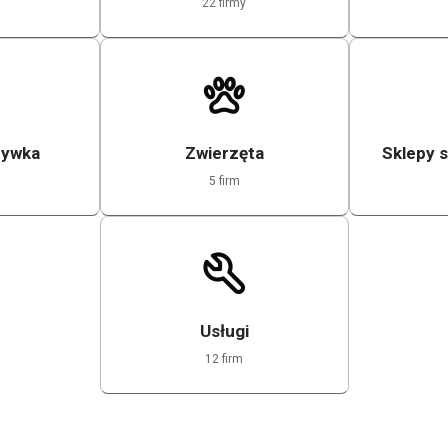
22 firmy
rywka
Zwierzęta
Sklepy 
5 firm
Usługi
12 firm