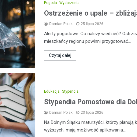
Pogoda
Wydarzenia
Ostrzeżenie o upale – zbliżaj
Damian Polak
25 lipca 2026
Alerty pogodowe: Co należy wiedzieć? Ostrz
mieszkańcy regionu powinni przygotować…
Czytaj dalej
Edukacja
Stypendia
Stypendia Pomostowe dla Do
Damian Polak
23 lipca 2026
Na Dolnym Śląsku maturzyści, którzy planują
wyższych, mają możliwość aplikowania…