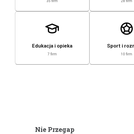
35 firm
28 firm
Edukacja i opieka
Sport i roz
7 firm
10 firm
Nie Przegap