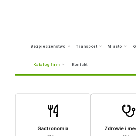
Skip
to
content
Bezpieczeństwo
Transport
Miasto
K
Katalog firm
Kontakt
Gastronomia
Zdrowie i m