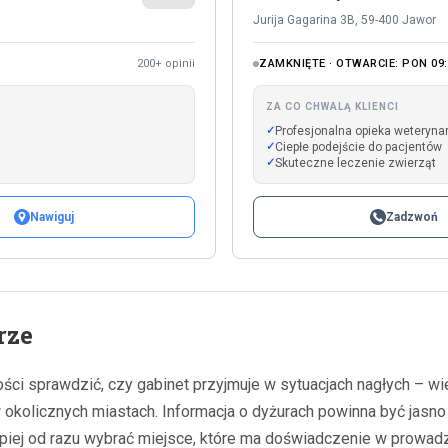
Jurija Gagarina 3B, 59-400 Jawor
200+ opinii
ZAMKNIĘTE · OTWARCIE: PON 09:
ZA CO CHWALĄ KLIENCI
Profesjonalna opieka weteryna
Ciepłe podejście do pacjentów
Skuteczne leczenie zwierząt
Nawiguj
Zadzwoń
rze
ści sprawdzić, czy gabinet przyjmuje w sytuacjach nagłych – w
okolicznych miastach. Informacja o dyżurach powinna być jasno
piej od razu wybrać miejsce, które ma doświadczenie w prowadz