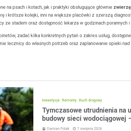
e na psach i kotach, jak i praktyki obsługujące głównie
zwierzę
 i krótsze kolejki, inni na większe placówki z szerszą diagnos
acy ze stadem oraz dostępność lekarza w godzinach porannych 
netów, zadać kilka konkretnych pytań o zakres usług, dostępne
e lecznicy do własnych potrzeb oraz zaplanowanie opieki nad z
Inwestycje
Remonty
Ruch drogowy
Tymczasowe utrudnienia na u
budowy sieci wodociągowej –
Damian Polak
7 sierpnia 2026