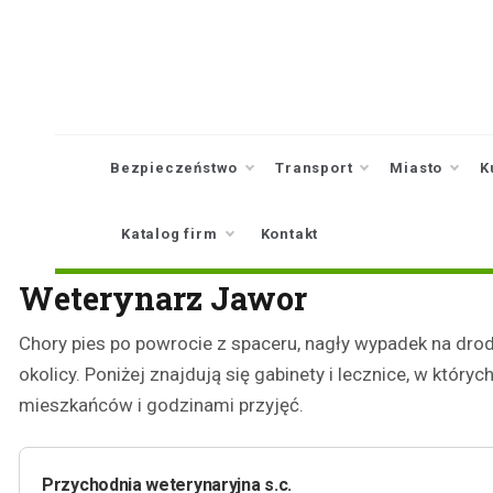
Skip
to
content
Bezpieczeństwo
Transport
Miasto
K
Katalog firm
Kontakt
Weterynarz Jawor
Chory pies po powrocie z spaceru, nagły wypadek na dro
okolicy. Poniżej znajdują się gabinety i lecznice, w któ
mieszkańców i godzinami przyjęć.
Przychodnia weterynaryjna s.c.