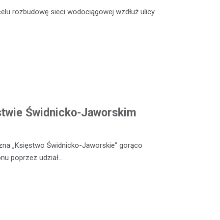
celu rozbudowę sieci wodociągowej wzdłuż ulicy
ęstwie Świdnicko-Jaworskim
czna „Księstwo Świdnicko-Jaworskie” gorąco
nu poprzez udział…