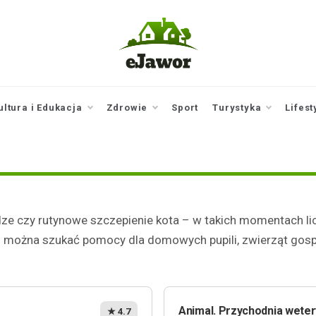
ejawor.pl
Twoje źródło
informacji z
Jawora
ultura i Edukacja
Zdrowie
Sport
Turystyka
Lifest
dze czy rutynowe szczepienie kota – w takich momentach li
rych można szukać pomocy dla domowych pupili, zwierząt gos
Animal. Przychodnia weteryn
★ 4.7