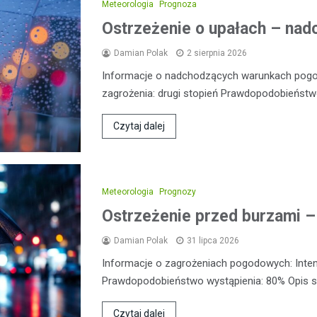
Meteorologia
Prognoza
Ostrzeżenie o upałach – nadc
Damian Polak
2 sierpnia 2026
Informacje o nadchodzących warunkach pog
zagrożenia: drugi stopień Prawdopodobieństw
Czytaj dalej
Meteorologia
Prognozy
Ostrzeżenie przed burzami –
Damian Polak
31 lipca 2026
Informacje o zagrożeniach pogodowych: Inte
Prawdopodobieństwo wystąpienia: 80% Opis sy
Czytaj dalej