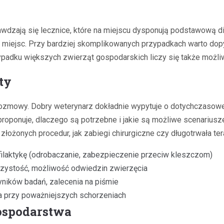
wdzają się lecznice, które na miejscu dysponują podstawową d
miejsc. Przy bardziej skomplikowanych przypadkach warto dopyta
ypadku większych zwierząt gospodarskich liczy się także możliw
ty
mowy. Dobry weterynarz dokładnie wypytuje o dotychczasowe le
roponuje, dlaczego są potrzebne i jakie są możliwe scenariusze
ożonych procedur, jak zabiegi chirurgiczne czy długotrwała ter
ofilaktykę (odrobaczanie, zabezpieczenie przeciw kleszczom)
czystość, możliwość odwiedzin zwierzęcia
yników badań, zalecenia na piśmie
za przy poważniejszych schorzeniach
gospodarstwa