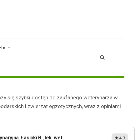
yle
czy się szybki dostęp do zaufanego weterynarza w
podarskich i zwierząt egzotycznych, wraz z opiniami
aryjna. Łasicki B., lek. wet.
★ 4.7