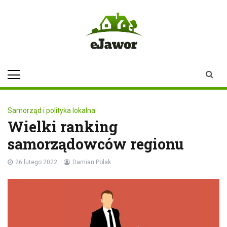
Skip
to
content
ejawor.pl
Twoje źródło
informacji z
Jawora
Samorząd i polityka lokalna
Wielki ranking
samorządowców regionu
26 lutego 2022
Damian Polak