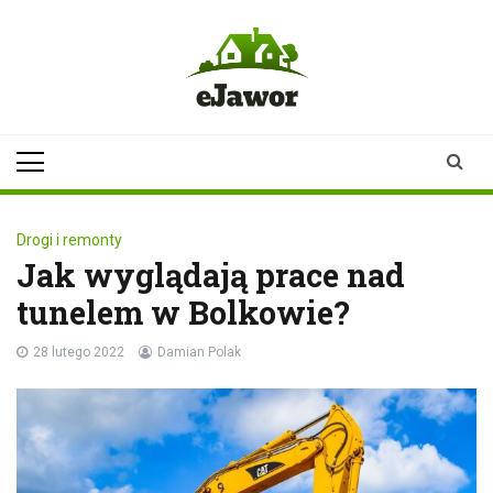
Skip
to
content
ejawor.pl
Twoje źródło
informacji z
Jawora
Drogi i remonty
Jak wyglądają prace nad
tunelem w Bolkowie?
28 lutego 2022
Damian Polak