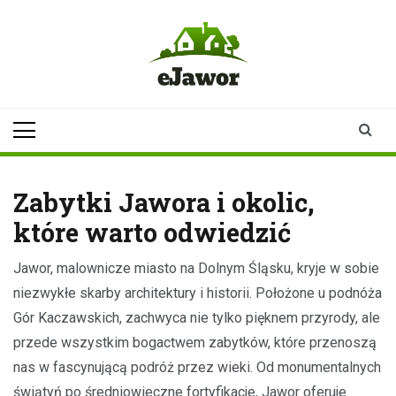
Skip
to
content
ejawor.pl
Twoje źródło
informacji z
Jawora
Zabytki Jawora i okolic,
które warto odwiedzić
Jawor, malownicze miasto na Dolnym Śląsku, kryje w sobie
niezwykłe skarby architektury i historii. Położone u podnóża
Gór Kaczawskich, zachwyca nie tylko pięknem przyrody, ale
przede wszystkim bogactwem zabytków, które przenoszą
nas w fascynującą podróż przez wieki. Od monumentalnych
świątyń po średniowieczne fortyfikacje, Jawor oferuje