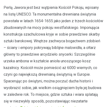
Perłą Jawora jest bez wątpienia Kościół Pokoju, wpisany
na listę UNESCO. Ta monumentalna drewniana świątynia
powstała w latach 1654-1655 jako jeden z trzech kościołów
zbudowanych na mocy pokoju westfalskiego. Imponująca
konstrukcja szachulcowa kryje w sobie prawdziwe skarby
sztuki barokowej. Wnętrze zachwyca bogactwem zdobień
– ściany i empory pokrywają biblijne malowidła, a ołtarz
główny to prawdziwe arcydzieło snycerki. Szczególnie
urzeka ambona w kształcie anioła unoszącego kosz
kazalnicy. Kościół może pomieścić aż 6000 wiernych, co
czyni go największą drewnianą świątynią w Europie.
Spacerując po świątyni, można poczuć ducha historii i
wyobrazić sobie, jak wielkim osiągnięciem była jej budowa
w zaledwie rok. To miejsce, gdzie sztuka i wiara splatają
się w niezwykły sposób, pozostawiając niezatarte