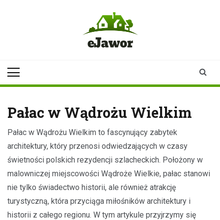
Skip
to
content
ejawor.pl
Twoje źródło
informacji z
Jawora
Pałac w Wądrożu Wielkim
Pałac w Wądrożu Wielkim to fascynujący zabytek
architektury, który przenosi odwiedzających w czasy
świetności polskich rezydencji szlacheckich. Położony w
malowniczej miejscowości Wądroże Wielkie, pałac stanowi
nie tylko świadectwo historii, ale również atrakcję
turystyczną, która przyciąga miłośników architektury i
historii z całego regionu. W tym artykule przyjrzymy się