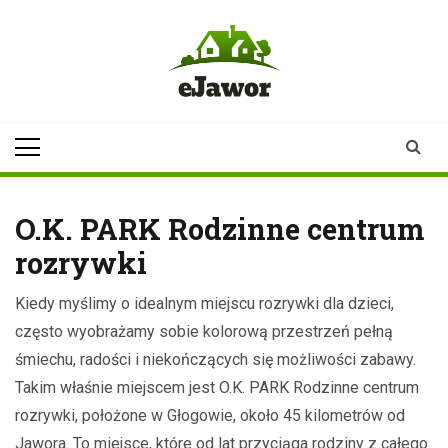
Skip
to
content
ejawor.pl
Twoje źródło
informacji z
Jawora
O.K. PARK Rodzinne centrum
rozrywki
Kiedy myślimy o idealnym miejscu rozrywki dla dzieci,
często wyobrażamy sobie kolorową przestrzeń pełną
śmiechu, radości i niekończących się możliwości zabawy.
Takim właśnie miejscem jest O.K. PARK Rodzinne centrum
rozrywki, położone w Głogowie, około 45 kilometrów od
Jawora. To miejsce, które od lat przyciąga rodziny z całego