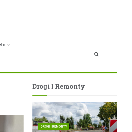
yle
Drogi I Remonty
DROGI I REMONTY