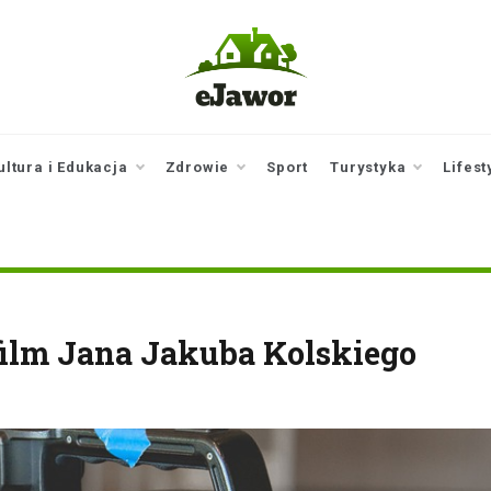
ejawor.pl
Twoje źródło
informacji z
Jawora
ultura i Edukacja
Zdrowie
Sport
Turystyka
Lifest
ilm Jana Jakuba Kolskiego