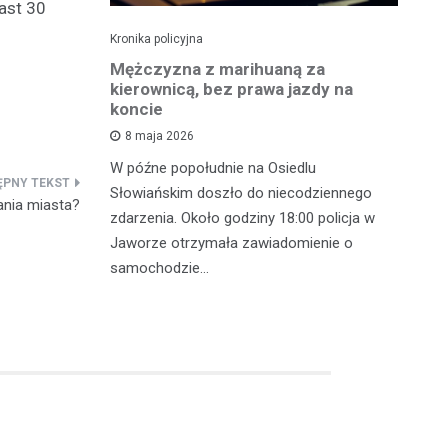
ast 30
Kronika policyjna
Kro
szukiwany
Mężczyzna z marihuaną za
Ja
fił do
kierownicą, bez prawa jazdy na
cz
koncie
p
8 maja 2026
 w
W późne popołudnie na Osiedlu
We
gnęły
Słowiańskim doszło do niecodziennego
ko
ania miasta?
u Ruchu
zdarzenia. Około godziny 18:00 policja w
fu
ometrze tej
Jaworze otrzymała zawiadomienie o
28
samochodzie…