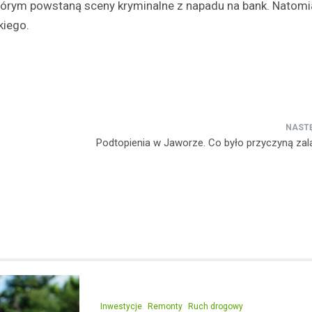
 którym powstaną sceny kryminalne z napadu na bank. Natomi
skiego.
Kronika policyjna
Pijany kierowca na A4: Po
z zakazem prowadzenia tra
więzienia
29 kwietnia 2026
Wydarzenia na autostradzie A4
poniedziałkowy poranek przycią
Podtopienia w Jaworze. Co było przyczyną zal
uwagę funkcjonariuszy Wydział
Drogowego z Jawora. Na 108 kil
kluczowej…
Inwestycje
Remonty
Ruch drogowy