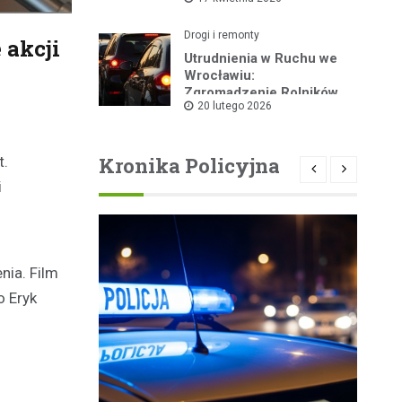
kolarskiego
Drogi i remonty
 akcji
Utrudnienia w Ruchu we
Wrocławiu:
Zgromadzenie Rolników
20 lutego 2026
Dziś w Centrum
Kronika Policyjna
t.
i
nia. Film
o Eryk