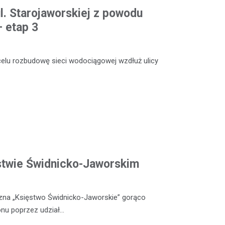
l. Starojaworskiej z powodu
 etap 3
celu rozbudowę sieci wodociągowej wzdłuż ulicy
ęstwie Świdnicko-Jaworskim
czna „Księstwo Świdnicko-Jaworskie” gorąco
nu poprzez udział…