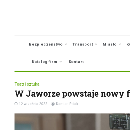
Skip
to
content
Bezpieczeństwo
Transport
Miasto
K
Katalog firm
Kontakt
Teatr i sztuka
W Jaworze powstaje nowy f
12 września 2022
Damian Polak