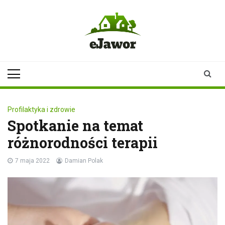
Skip
to
content
ejawor.pl
Twoje źródło
informacji z
Jawora
Profilaktyka i zdrowie
Spotkanie na temat
różnorodności terapii
7 maja 2022
Damian Polak