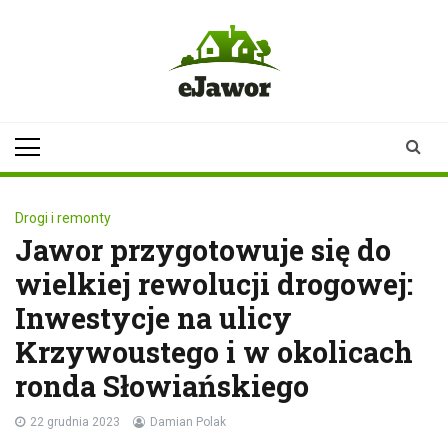
Skip
to
content
ejawor.pl
Twoje źródło
informacji z
Jawora
Drogi i remonty
Jawor przygotowuje się do
wielkiej rewolucji drogowej:
Inwestycje na ulicy
Krzywoustego i w okolicach
ronda Słowiańskiego
22 grudnia 2023
Damian Polak