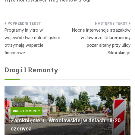
Nawigacja
Programy in vitro w
Nocne interwencje strażaków
wpisu
województwie dolnośląskim
w Jaworze: Udaremniony
otrzymają wsparcie
pożar altany przy ulicy
finansowe
Sikorskiego
Drogi I Remonty
DROGI I REMONTY
Zamknięcie ul. Wrocławskiej w dniach 18-20
czerwca