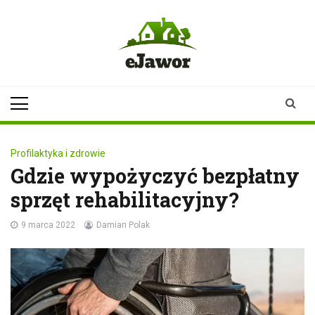
Skip
to
content
ejawor.pl
Twoje źródło
informacji z
Jawora
Profilaktyka i zdrowie
Gdzie wypożyczyć bezpłatny
sprzęt rehabilitacyjny?
9 marca 2022
Damian Polak