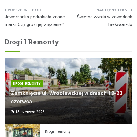
Nawigacja
Jaworzanka podrabiała znane
Świetne wyniki w zawodach
wpisu
marki. Czy grozi jej więzienie?
Taekwon-do
Drogi I Remonty
DROGI I REMONTY
Zamknięcie ul. Wrocławskiej w dniach 18-20
czerwca
15 czerwca 2026
Drogi i remonty