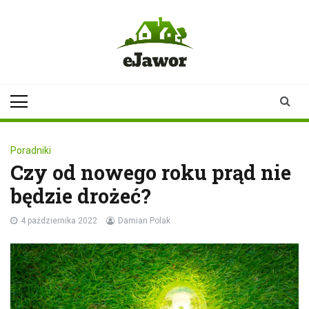
Skip
to
content
ejawor.pl
Twoje źródło
informacji z
Jawora
Poradniki
Czy od nowego roku prąd nie
będzie drożeć?
4 października 2022
Damian Polak