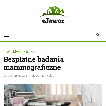
Skip
to
content
ejawor.pl
Twoje źródło
informacji z
Jawora
Profilaktyka i zdrowie
Bezpłatne badania
mammograficzne
30 sierpnia 2021
Damian Polak