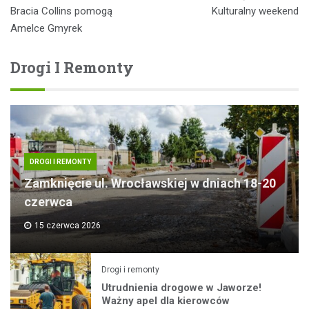
Nawigacja
Bracia Collins pomogą
Kulturalny weekend
wpisu
Amelce Gmyrek
Drogi I Remonty
DROGI I REMONTY
Zamknięcie ul. Wrocławskiej w dniach 18-20
czerwca
15 czerwca 2026
Drogi i remonty
Utrudnienia drogowe w Jaworze!
Ważny apel dla kierowców