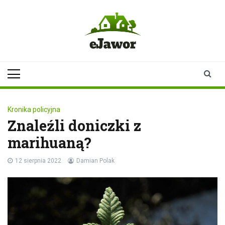
Skip
to
content
ejawor.pl
Twoje źródło
informacji z
Jawora
Kronika policyjna
Znaleźli doniczki z
marihuaną?
12 sierpnia 2022
Damian Polak