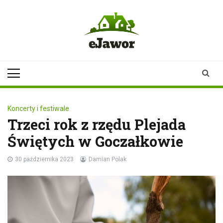
Skip
to
content
ejawor.pl
Twoje źródło
informacji z
Jawora
Koncerty i festiwale
Trzeci rok z rzędu Plejada
Świętych w Goczałkowie
30 października 2023
Damian Polak