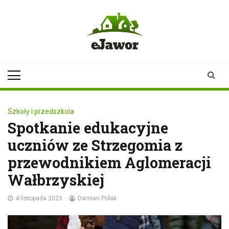
Skip
to
content
ejawor.pl
Twoje źródło
informacji z
Jawora
Szkoły i przedszkola
Spotkanie edukacyjne
uczniów ze Strzegomia z
przewodnikiem Aglomeracji
Wałbrzyskiej
4 listopada 2023
Damian Polak