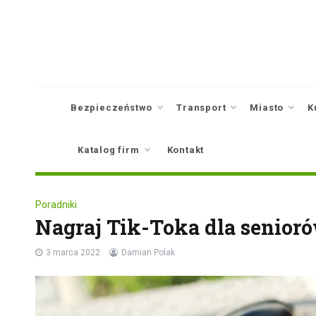
Skip
to
content
Bezpieczeństwo
Transport
Miasto
K
Katalog firm
Kontakt
Poradniki
Nagraj Tik-Toka dla senioró
3 marca 2022
Damian Polak