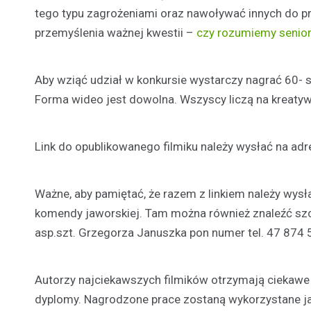
tego typu zagrożeniami oraz nawoływać innych do p
przemyślenia ważnej kwestii –
czy rozumiemy senio
Aby wziąć udział w konkursie wystarczy nagrać 60-
Forma wideo jest dowolna. Wszyscy liczą na kreaty
Link do opublikowanego filmiku należy wysłać na ad
Ważne, aby pamiętać, że razem z linkiem należy wys
komendy jaworskiej. Tam można również znaleźć szc
asp.szt. Grzegorza Januszka pon numer tel. 47 874 
Autorzy najciekawszych filmików otrzymają ciekawe n
dyplomy. Nagrodzone prace zostaną wykorzystane j