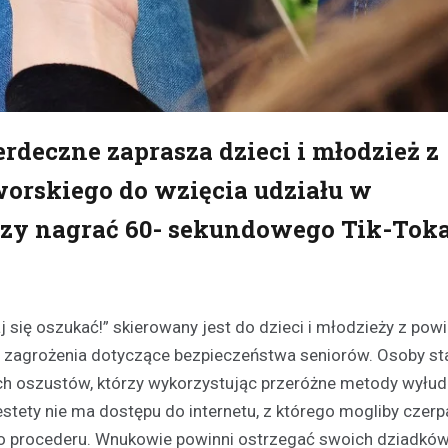
deczne zaprasza dzieci i młodzież z
worskiego do wzięcia udziału w
zy nagrać 60- sekundowego Tik-Toka
j się oszukać!” skierowany jest do dzieci i młodzieży z pow
 zagrożenia dotyczące bezpieczeństwa seniorów. Osoby st
ch oszustów, którzy wykorzystując przeróżne metody wyłud
stety nie ma dostępu do internetu, z którego mogliby czer
ego procederu. Wnukowie powinni ostrzegać swoich dziadkó