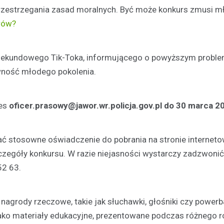
rzestrzegania zasad moralnych. Być może konkurs zmusi m
Kronika policyjna
rów?
Pijany kierowca na A4: Po
z zakazem prowadzenia tra
więzienia
 sekundowego Tik-Toka, informującego o powyższym proble
29 kwietnia 2026
wność młodego pokolenia.
Wydarzenia na autostradzie A4
poniedziałkowy poranek przycią
res
oficer.prasowy@jawor.wr.policja.gov.pl
do
30 marca 2
uwagę funkcjonariuszy Wydział
Drogowego z Jawora. Na 108 kil
kluczowej…
łać stosowne oświadczenie do pobrania na stronie interneto
zegóły konkursu. W razie niejasności wystarczy zadzwonić
52 63.
agrody rzeczowe, takie jak słuchawki, głośniki czy powerb
ako materiały edukacyjne, prezentowane podczas różnego r