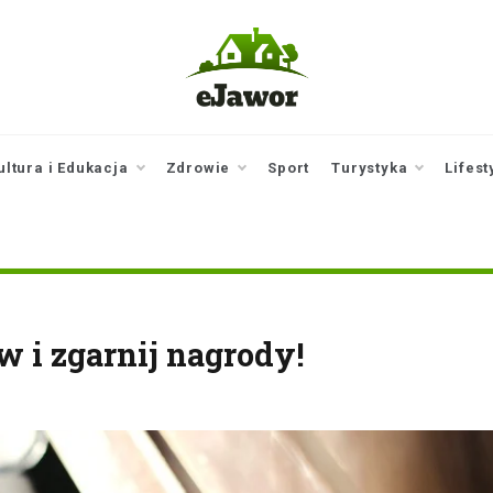
ejawor.pl
Twoje źródło
informacji z
Jawora
ultura i Edukacja
Zdrowie
Sport
Turystyka
Lifest
w i zgarnij nagrody!