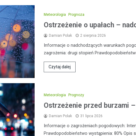
Meteorologia
Prognoza
Ostrzeżenie o upałach – nadc
Damian Polak
2 sierpnia 2026
Informacje o nadchodzących warunkach pog
zagrożenia: drugi stopień Prawdopodobieństw
Czytaj dalej
Meteorologia
Prognozy
Ostrzeżenie przed burzami –
Damian Polak
31 lipca 2026
Informacje o zagrożeniach pogodowych: Inte
Prawdopodobieństwo wystąpienia: 80% Opis sy