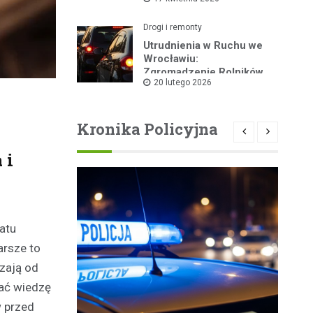
kolarskiego
Drogi i remonty
Utrudnienia w Ruchu we
Wrocławiu:
Zgromadzenie Rolników
20 lutego 2026
Dziś w Centrum
Kronika Policyjna
 i
iatu
arsze to
zają od
pać wiedzę
w przed