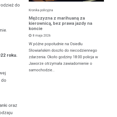
łodzież do
Kronika policyjna
Kro
szukiwany
Mężczyzna z marihuaną za
Ja
fił do
kierownicą, bez prawa jazdy na
cz
koncie
p
mie.
8 maja 2026
 w
W późne popołudnie na Osiedlu
We
gnęły
Słowiańskim doszło do niecodziennego
ko
022 roku.
u Ruchu
zdarzenia. Około godziny 18:00 policja w
fu
ometrze tej
Jaworze otrzymała zawiadomienie o
28
samochodzie…
wej
 do
anki oraz
odzaju