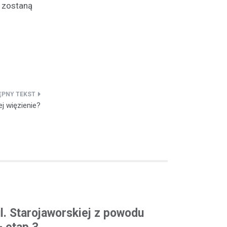
y zostaną
j więzienie?
l. Starojaworskiej z powodu