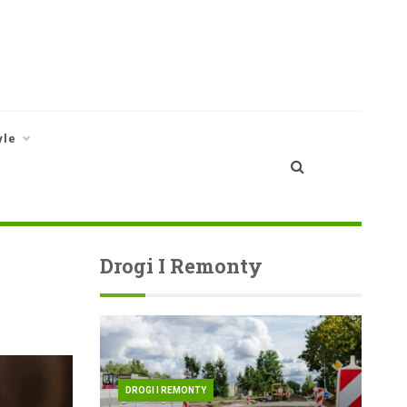
yle
Drogi I Remonty
DROGI I REMONTY