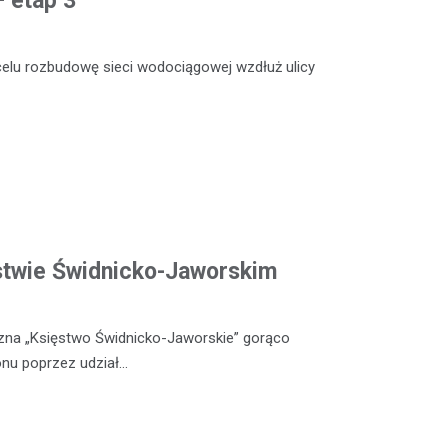
 etap 3
celu rozbudowę sieci wodociągowej wzdłuż ulicy
ęstwie Świdnicko-Jaworskim
czna „Księstwo Świdnicko-Jaworskie” gorąco
nu poprzez udział…