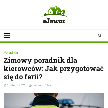
Skip
to
content
ejawor.pl
Twoje źródło
informacji z
Jawora
Poradniki
Zimowy poradnik dla
kierowców: Jak przygotować
się do ferii?
1 lutego 2026
Damian Polak