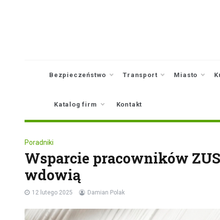
Skip
to
content
Bezpieczeństwo
Transport
Miasto
K
Katalog firm
Kontakt
Poradniki
Wsparcie pracowników ZUS w
wdowią
12 lutego 2025
Damian Polak