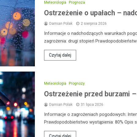
Meteorologia
Prognoza
Ostrzeżenie o upałach – nadc
Damian Polak
2 sierpnia 2026
Informacje o nadchodzących warunkach pog
zagrożenia: drugi stopień Prawdopodobieństw
Czytaj dalej
Meteorologia
Prognozy
Ostrzeżenie przed burzami –
Damian Polak
31 lipca 2026
Informacje o zagrożeniach pogodowych: Inte
Prawdopodobieństwo wystąpienia: 80% Opis sy
Czytaj dalej