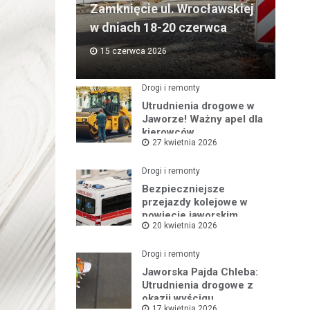
Zamknięcie ul. Wrocławskiej
w dniach 18-20 czerwca
15 czerwca 2026
Drogi i remonty
Utrudnienia drogowe w
Jaworze! Ważny apel dla
kierowców
27 kwietnia 2026
Drogi i remonty
Bezpieczniejsze
przejazdy kolejowe w
powiecie jaworskim
20 kwietnia 2026
Drogi i remonty
Jaworska Pajda Chleba:
Utrudnienia drogowe z
okazji wyścigu
17 kwietnia 2026