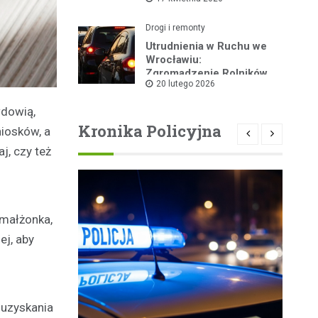
kolarskiego
Drogi i remonty
Utrudnienia w Ruchu we
Wrocławiu:
Zgromadzenie Rolników
20 lutego 2026
Dziś w Centrum
wdowią,
Kronika Policyjna
niosków, a
j, czy też
 małżonka,
ej, aby
 uzyskania