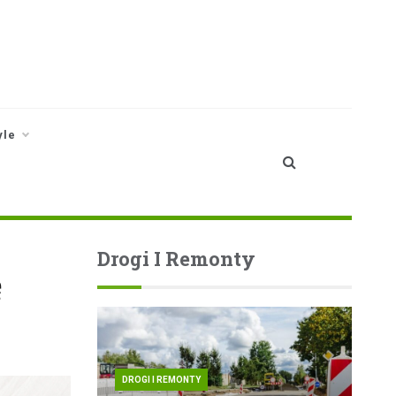
yle
Drogi I Remonty
ę
DROGI I REMONTY