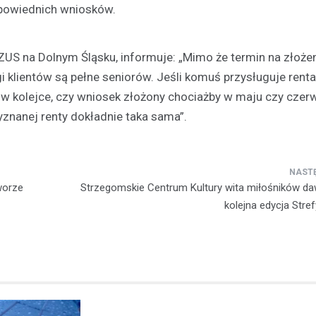
odpowiednich wniosków.
Kronika policyjna
Pijany kierowca na A4: Po
ZUS na Dolnym Śląsku, informuje: „Mimo że termin na złoże
z zakazem prowadzenia tra
więzienia
gi klientów są pełne seniorów. Jeśli komuś przysługuje rent
w kolejce, czy wniosek złożony chociażby w maju czy czer
29 kwietnia 2026
yznanej renty dokładnie taka sama”.
Wydarzenia na autostradzie A4
poniedziałkowy poranek przycią
uwagę funkcjonariuszy Wydział
Drogowego z Jawora. Na 108 kil
worze
Strzegomskie Centrum Kultury wita miłośników da
kluczowej…
kolejna edycja Stref