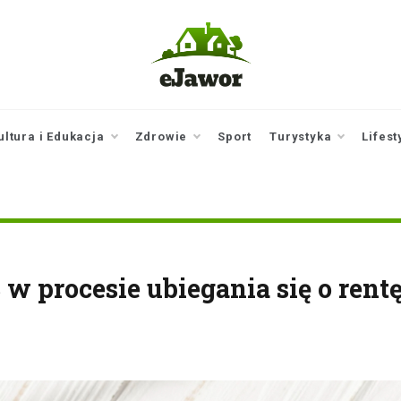
ejawor.pl
Twoje źródło
informacji z
Jawora
ultura i Edukacja
Zdrowie
Sport
Turystyka
Lifest
 procesie ubiegania się o rent