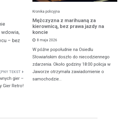
Kronika policyjna
Kro
szukiwany
Mężczyzna z marihuaną za
Ja
nie
fił do
kierownicą, bez prawa jazdy na
cz
koncie
p
a wdowia,
wcu – bez
8 maja 2026
 w
W późne popołudnie na Osiedlu
We
gnęły
Słowiańskim doszło do niecodziennego
ko
u Ruchu
zdarzenia. Około godziny 18:00 policja w
fu
ometrze tej
Jaworze otrzymała zawiadomienie o
28
wnych gier –
samochodzie…
y Gier Retro!