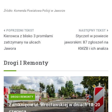
Źródło: Komenda Powiatowa Policji w Jaworze
Nawigacja
Kierowca z blisko 3 promilami
Styczeń w powiecie
wpisu
zatrzymany na ulicach
jaworskim: 87 zgłoszeń na
Jawora
KMZB i ich analiza
Drogi I Remonty
DROGI I REMONTY
Zamknięcie ul. Wrocławskiej w dniach 18-20
czerwca