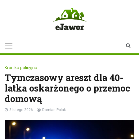
Skip
to
content
ejawor.pl
Twoje źródło
informacji z
Jawora
Kronika policyjna
Tymczasowy areszt dla 40-
latka oskarżonego o przemoc
domową
3 lutego 2026
Damian Polak