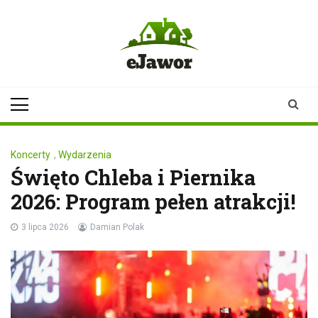
Skip
to
content
ejawor.pl
Twoje źródło
informacji z
Jawora
Koncerty
,
Wydarzenia
Święto Chleba i Piernika
2026: Program pełen atrakcji!
3 lipca 2026
Damian Polak