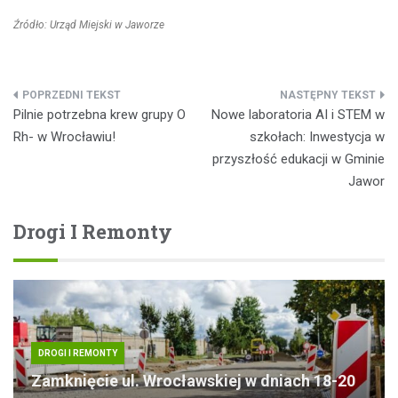
Źródło: Urząd Miejski w Jaworze
Nawigacja
Pilnie potrzebna krew grupy O
Nowe laboratoria AI i STEM w
wpisu
Rh- w Wrocławiu!
szkołach: Inwestycja w
przyszłość edukacji w Gminie
Jawor
Drogi I Remonty
DROGI I REMONTY
Zamknięcie ul. Wrocławskiej w dniach 18-20