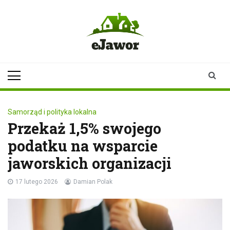
Skip
to
content
ejawor.pl
Twoje źródło
informacji z
Jawora
Samorząd i polityka lokalna
Przekaż 1,5% swojego
podatku na wsparcie
jaworskich organizacji
17 lutego 2026
Damian Polak