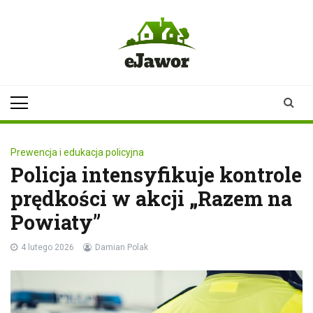
Skip
to
content
ejawor.pl
Twoje źródło
informacji z
Jawora
Prewencja i edukacja policyjna
Policja intensyfikuje kontrole
prędkości w akcji „Razem na
Powiaty”
4 lutego 2026
Damian Polak