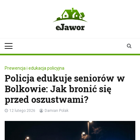
Skip
to
content
ejawor.pl
Twoje źródło
informacji z
Jawora
Prewencja i edukacja policyjna
Policja edukuje seniorów w
Bolkowie: Jak bronić się
przed oszustwami?
12 lutego 2026
Damian Polak