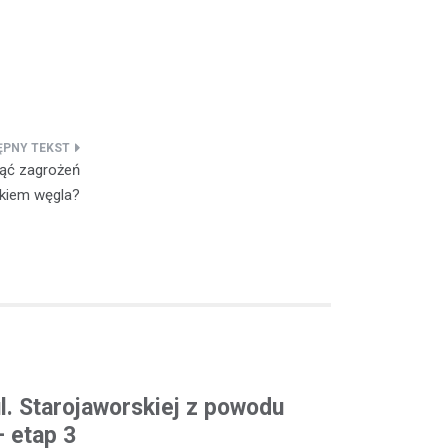
ąć zagrożeń
nkiem węgla?
l. Starojaworskiej z powodu
 etap 3