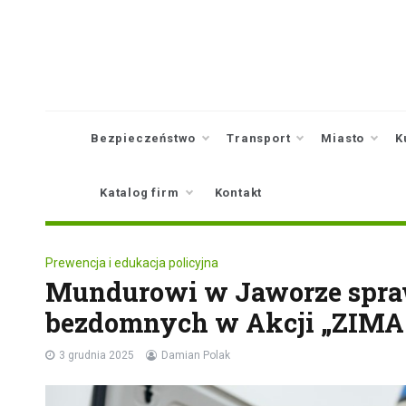
Skip
to
content
Bezpieczeństwo
Transport
Miasto
K
Katalog firm
Kontakt
Prewencja i edukacja policyjna
Mundurowi w Jaworze spraw
bezdomnych w Akcji „ZIMA 
3 grudnia 2025
Damian Polak