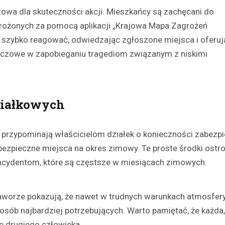
czowa dla skuteczności akcji. Mieszkańcy są zachęcani do
Kronika policyjna
ożonych za pomocą aplikacji „Krajowa Mapa Zagrożeń
Pijany kierowca na A4: Po
 szybko reagować, odwiedzając zgłoszone miejsca i oferu
z zakazem prowadzenia tra
czowe w zapobieganiu tragediom związanym z niskimi
więzienia
29 kwietnia 2026
Wydarzenia na autostradzie A4
poniedziałkowy poranek przycią
ziałkowych
uwagę funkcjonariuszy Wydział
Drogowego z Jawora. Na 108 kil
i przypominają właścicielom działek o konieczności zabezp
kluczowej…
bezpieczne miejsca na okres zimowy. Te proste środki ostr
ncydentom, które są częstsze w miesiącach zimowych.
w Jaworze pokazują, że nawet w trudnych warunkach atmosfe
sób najbardziej potrzebujących. Warto pamiętać, że każda
e drugiego człowieka.