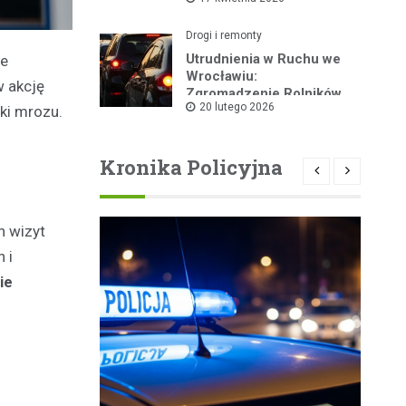
kolarskiego
Drogi i remonty
Utrudnienia w Ruchu we
re
Wrocławiu:
w akcję
Zgromadzenie Rolników
20 lutego 2026
Dziś w Centrum
ki mrozu.
Kronika Policyjna
h wizyt
 i
ie