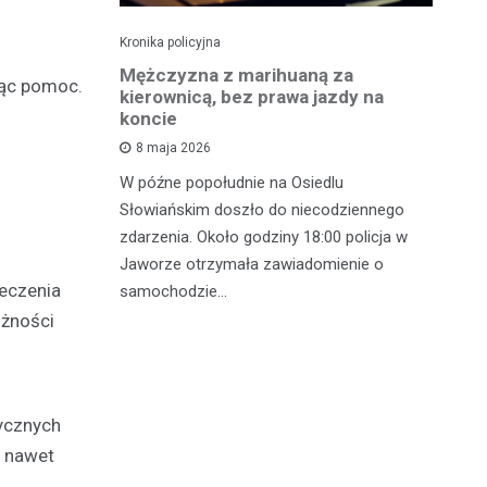
Kronika policyjna
Kro
szukiwany
Mężczyzna z marihuaną za
Ja
jąc pomoc.
fił do
kierownicą, bez prawa jazdy na
cz
koncie
p
8 maja 2026
 w
W późne popołudnie na Osiedlu
We
gnęły
Słowiańskim doszło do niecodziennego
ko
u Ruchu
zdarzenia. Około godziny 18:00 policja w
fu
ometrze tej
Jaworze otrzymała zawiadomienie o
28
ieczenia
samochodzie…
ożności
rycznych
, nawet