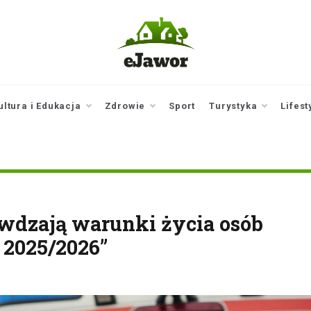
ejawor.pl
Twoje źródło
informacji z
Jawora
ultura i Edukacja
Zdrowie
Sport
Turystyka
Lifest
dzają warunki życia osób
2025/2026”