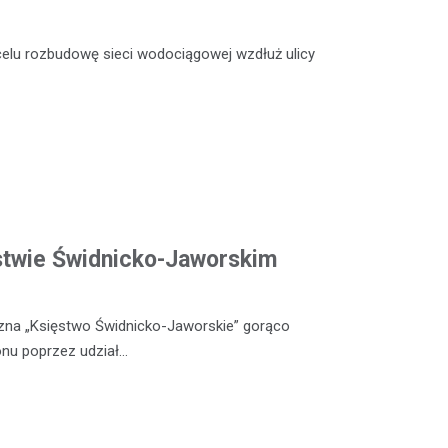
celu rozbudowę sieci wodociągowej wzdłuż ulicy
ęstwie Świdnicko-Jaworskim
czna „Księstwo Świdnicko-Jaworskie” gorąco
nu poprzez udział…