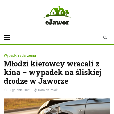
Skip
to
content
ejawor.pl
Twoje źródło
informacji z
Jawora
Wypadki i zdarzenia
Młodzi kierowcy wracali z
kina – wypadek na śliskiej
drodze w Jaworze
30 grudnia 2025
Damian Polak