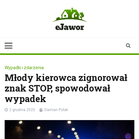
Skip
to
content
ejawor.pl
Twoje źródło
informacji z
Jawora
Wypadki i zdarzenia
Młody kierowca zignorował
znak STOP, spowodował
wypadek
2 grudnia 2025
Damian Polak