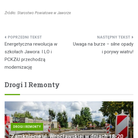
Źródło: Starostwo Powiatowe w Jaworze
Nawigacja
Energetyczna rewolucja w
Uwaga na burze – silne opady
wpisu
szkołach Jawora: I LO i
i porywy wiatru!
PCKZiU przechodzą
modernizację
Drogi I Remonty
DROGI I REMONTY
Zamknięcie ul. Wrocławskiej w dniach 18-20