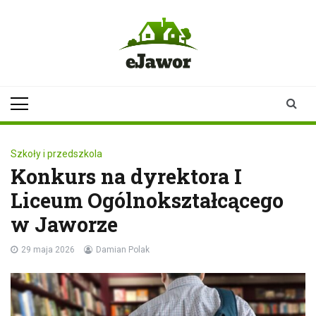
Skip
to
content
ejawor.pl
Twoje źródło
informacji z
Jawora
Szkoły i przedszkola
Konkurs na dyrektora I
Liceum Ogólnokształcącego
w Jaworze
29 maja 2026
Damian Polak