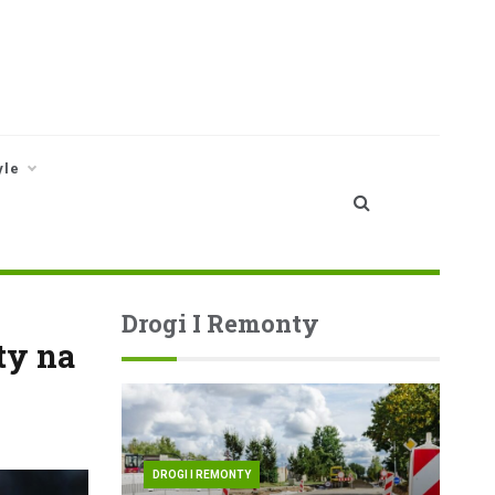
yle
Drogi I Remonty
ty na
DROGI I REMONTY