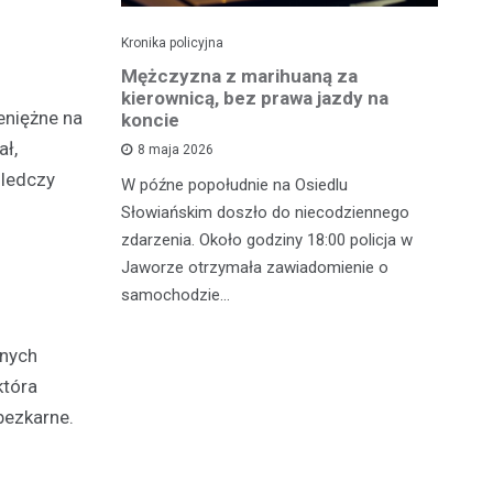
Kronika policyjna
Kro
szukiwany
Mężczyzna z marihuaną za
Ja
fił do
kierownicą, bez prawa jazdy na
cz
eniężne na
koncie
p
ał,
8 maja 2026
śledczy
 w
W późne popołudnie na Osiedlu
We
gnęły
Słowiańskim doszło do niecodziennego
ko
u Ruchu
zdarzenia. Około godziny 18:00 policja w
fu
ometrze tej
Jaworze otrzymała zawiadomienie o
28
samochodzie…
nnych
która
bezkarne.