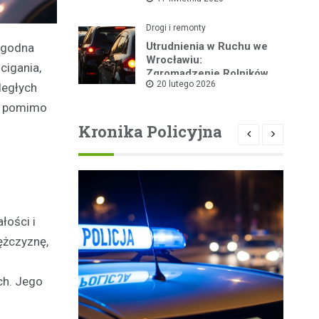
kolarskiego
Drogi i remonty
Utrudnienia w Ruchu we
wygodna
Wrocławiu:
cigania,
Zgromadzenie Rolników
20 lutego 2026
Dziś w Centrum
ległych
zy pomimo
Kronika Policyjna
łości i
ężczyznę,
ch. Jego