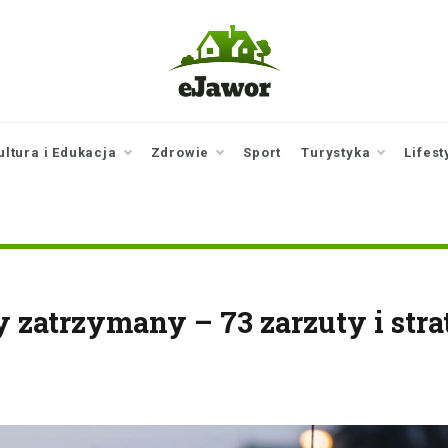
ejawor.pl
Twoje źródło
informacji z
Jawora
ultura i Edukacja
Zdrowie
Sport
Turystyka
Lifest
 zatrzymany – 73 zarzuty i stra