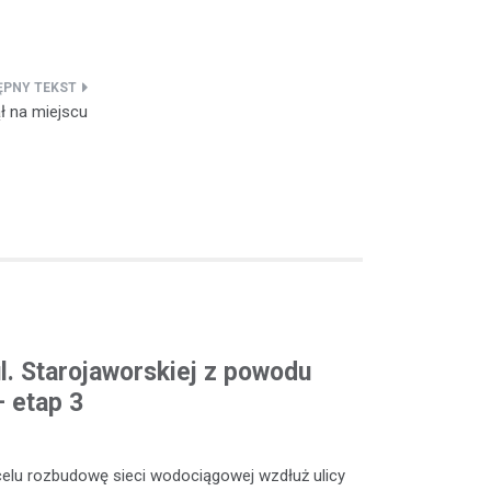
ł na miejscu
l. Starojaworskiej z powodu
 etap 3
celu rozbudowę sieci wodociągowej wzdłuż ulicy