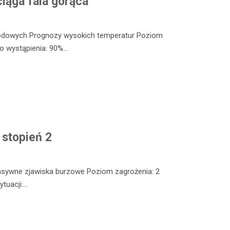
iąga fala gorąca
odowych Prognozy wysokich temperatur Poziom
o wystąpienia: 90%…
 stopień 2
nsywne zjawiska burzowe Poziom zagrożenia: 2
tuacji:…