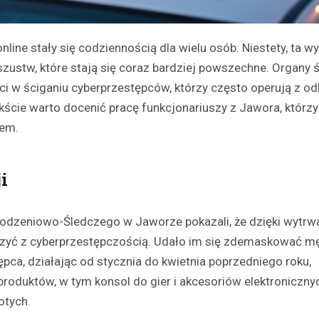
ine stały się codziennością dla wielu osób. Niestety, ta 
ustw, które stają się coraz bardziej powszechne. Organy ś
ci w ściganiu cyberprzestępców, którzy często operują z od
ntekście warto docenić pracę funkcjonariuszy z Jawora, któr
wem.
i
odzeniowo-Śledczego w Jaworze pokazali, że dzięki wytrwa
czyć z cyberprzestępczością. Udało im się zdemaskować m
ępca, działając od stycznia do kwietnia poprzedniego roku,
produktów, w tym konsol do gier i akcesoriów elektroniczny
otych.