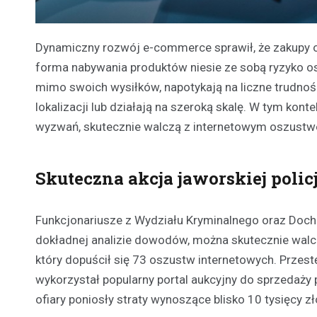
Dynamiczny rozwój e-commerce sprawił, że zakupy onl
forma nabywania produktów niesie ze sobą ryzyko osz
mimo swoich wysiłków, napotykają na liczne trudnoś
lokalizacji lub działają na szeroką skalę. W tym ko
wyzwań, skutecznie walczą z internetowym oszust
Skuteczna akcja jaworskiej policj
Funkcjonariusze z Wydziału Kryminalnego oraz Doch
dokładnej analizie dowodów, można skutecznie wal
który dopuścił się 73 oszustw internetowych. Przest
wykorzystał popularny portal aukcyjny do sprzedaży 
ofiary poniosły straty wynoszące blisko 10 tysięcy zł