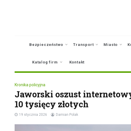
Skip
to
content
Bezpieczeństwo
Transport
Miasto
K
Katalog firm
Kontakt
Kronika policyjna
Jaworski oszust internetowy
10 tysięcy złotych
19 stycznia 2026
Damian Polak