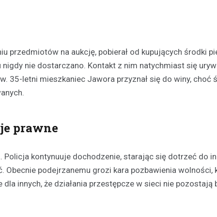
Kronika policyjna
Pijany kierowca na A4: Po
z zakazem prowadzenia tra
iu przedmiotów na aukcję, pobierał od kupujących środki pi
więzienia
igdy nie dostarczano. Kontakt z nim natychmiast się uryw
29 kwietnia 2026
. 35-letni mieszkaniec Jawora przyznał się do winy, choć 
Wydarzenia na autostradzie A4
wanych.
poniedziałkowy poranek przycią
uwagę funkcjonariuszy Wydział
Drogowego z Jawora. Na 108 kil
cje prawne
kluczowej…
 Policja kontynuuje dochodzenie, starając się dotrzeć do i
. Obecnie podejrzanemu grozi kara pozbawienia wolności, 
dla innych, że działania przestępcze w sieci nie pozostają 