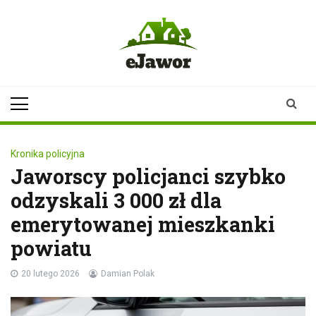
Skip
to
content
ejawor.pl
Twoje źródło
informacji z
Jawora
Kronika policyjna
Jaworscy policjanci szybko
odzyskali 3 000 zł dla
emerytowanej mieszkanki
powiatu
20 lutego 2026
Damian Polak