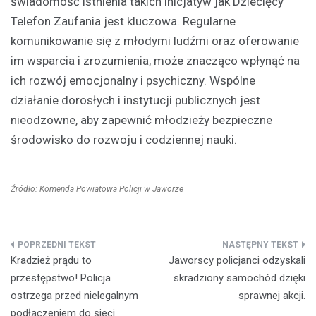
świadomość istnienia takich inicjatyw jak Dziecięcy
Telefon Zaufania jest kluczowa. Regularne
komunikowanie się z młodymi ludźmi oraz oferowanie
im wsparcia i zrozumienia, może znacząco wpłynąć na
ich rozwój emocjonalny i psychiczny. Wspólne
działanie dorosłych i instytucji publicznych jest
nieodzowne, aby zapewnić młodzieży bezpieczne
środowisko do rozwoju i codziennej nauki.
Źródło: Komenda Powiatowa Policji w Jaworze
Nawigacja
Kradzież prądu to
Jaworscy policjanci odzyskali
wpisu
przestępstwo! Policja
skradziony samochód dzięki
ostrzega przed nielegalnym
sprawnej akcji.
podłączeniem do sieci