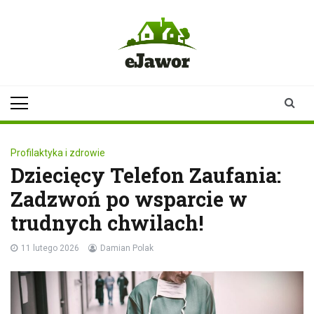
Skip
to
content
ejawor.pl
Twoje źródło
informacji z
Jawora
Profilaktyka i zdrowie
Dziecięcy Telefon Zaufania:
Zadzwoń po wsparcie w
trudnych chwilach!
11 lutego 2026
Damian Polak