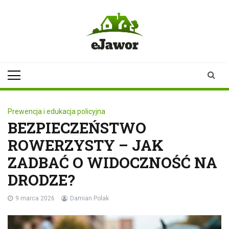
Skip
to
content
ejawor.pl
Twoje źródło
informacji z
Jawora
Prewencja i edukacja policyjna
BEZPIECZEŃSTWO
ROWERZYSTY – JAK
ZADBAĆ O WIDOCZNOŚĆ NA
DRODZE?
9 marca 2026
Damian Polak